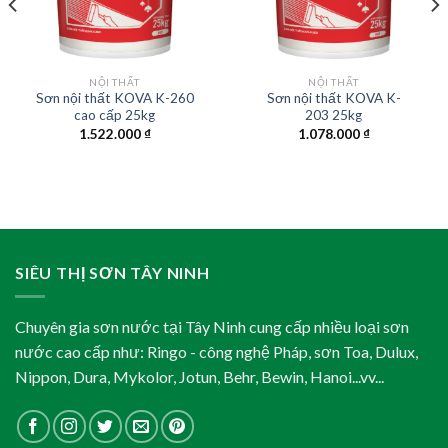
NỘI THẤT
NỘI THẤT
Sơn nội thất KOVA K-260
Sơn nội thất KOVA K-
cao cấp 25kg
203 25kg
1.522.000
₫
1.078.000
₫
SIÊU THỊ SƠN TÂY NINH
Chuyên gia sơn nước tại Tây Ninh cung cấp nhiều loại sơn
nước cao cấp như: Ringo - công nghệ Pháp, sơn Toa, Dulux,
Nippon, Dura, Mykolor, Jotun, Behr, Bewin, Hanoi...vv...