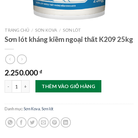
TRANG CHỦ
/
SƠN KOVA
/
SƠN LÓT
Sơn lót kháng kiềm ngoại thất K209 25kg
2.250.000
₫
Sơn lót kháng kiềm ngoại thất K209 25kg số lượng
THÊM VÀO GIỎ HÀNG
Danh mục:
Sơn Kova
,
Sơn lót