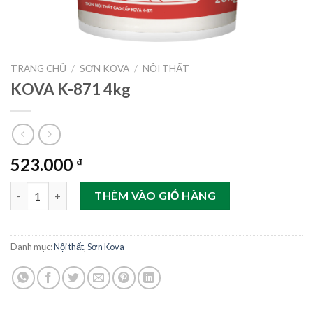
TRANG CHỦ
/
SƠN KOVA
/
NỘI THẤT
KOVA K-871 4kg
523.000
₫
KOVA K-871 4kg số lượng
THÊM VÀO GIỎ HÀNG
Danh mục:
Nội thất
,
Sơn Kova