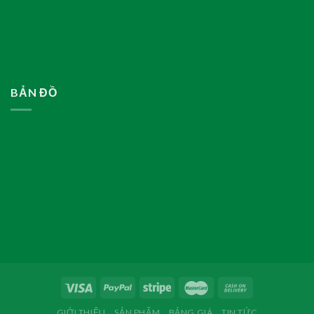
BẢN ĐỒ
GIỚI THIỆU
SẢN PHẨM
BẢNG GIÁ
TIN TỨC