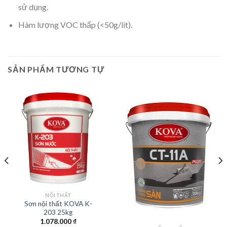
sử dụng.
Hàm lượng VOC thấp (<50g/lít).
SẢN PHẨM TƯƠNG TỰ
NỘI THẤT
Sơn nội thất KOVA K-
203 25kg
1.078.000
₫