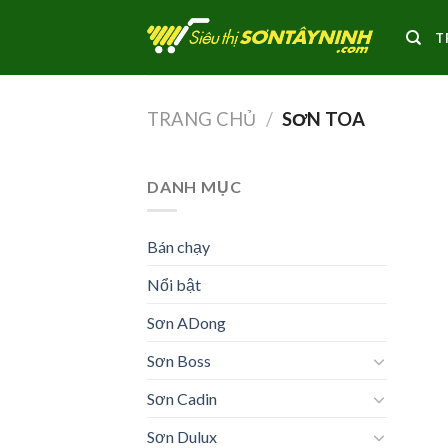
Skip
to
T
content
TRANG CHỦ
/
SƠN TOA
DANH MỤC
Bán chạy
Nổi bật
Sơn ADong
Sơn Boss
Sơn Cadin
Sơn Dulux