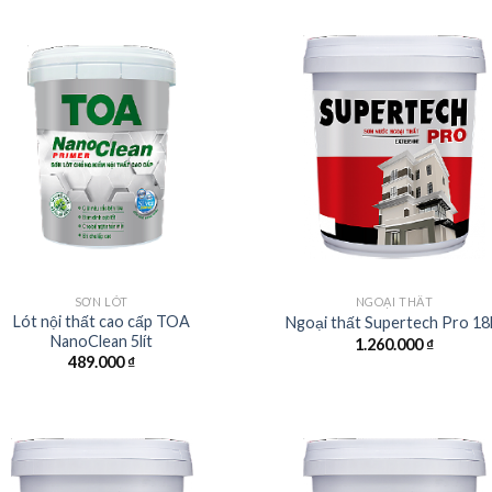
SƠN LÓT
NGOẠI THẤT
Lót nội thất cao cấp TOA
Ngoại thất Supertech Pro 18l
NanoClean 5lít
1.260.000
₫
489.000
₫