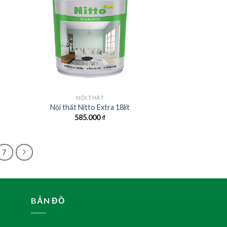
NỘI THẤT
Nội thất Nitto Extra 18lít
585.000
₫
7
BẢN ĐỒ