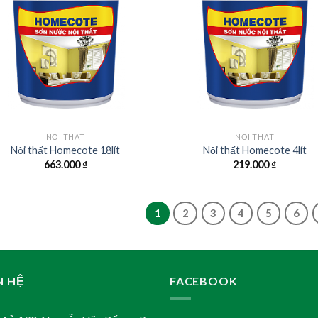
NỘI THẤT
NỘI THẤT
Nội thất Homecote 18lít
Nội thất Homecote 4lít
663.000
₫
219.000
₫
1
2
3
4
5
6
N HỆ
FACEBOOK