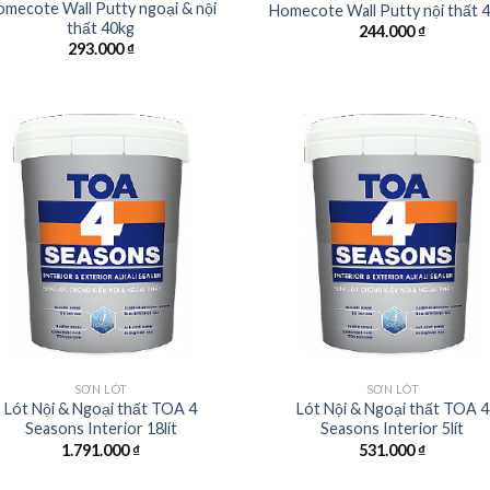
omecote Wall Putty ngoại & nội
Homecote Wall Putty nội thất 
thất 40kg
244.000
₫
293.000
₫
SƠN LÓT
SƠN LÓT
Lót Nội & Ngoại thất TOA 4
Lót Nội & Ngoại thất TOA 4
Seasons Interior 18lít
Seasons Interior 5lít
1.791.000
₫
531.000
₫