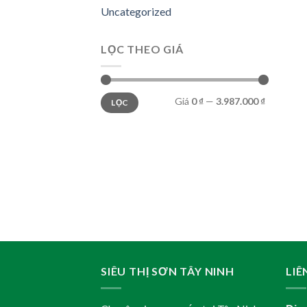
Uncategorized
LỌC THEO GIÁ
Giá
Giá
Giá
0 ₫
—
3.987.000 ₫
LỌC
thấp
cao
nhất
nhất
SIÊU THỊ SƠN TÂY NINH
LIÊ