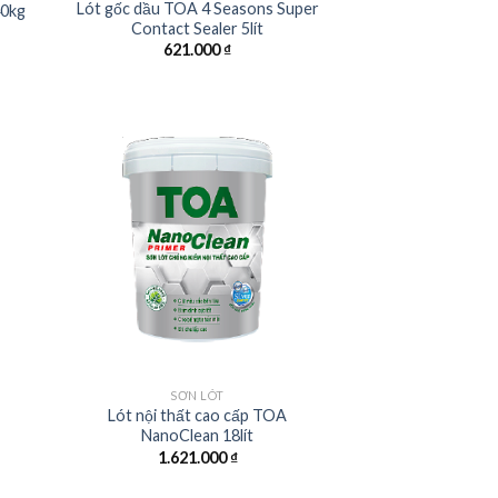
Lót gốc dầu TOA 4 Seasons Super
40kg
Contact Sealer 5lít
621.000
₫
SƠN LÓT
Lót nội thất cao cấp TOA
NanoClean 18lít
1.621.000
₫