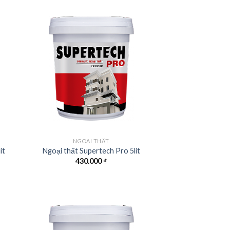
NGOẠI THẤT
ít
Ngoại thất Supertech Pro 5lít
430.000
₫