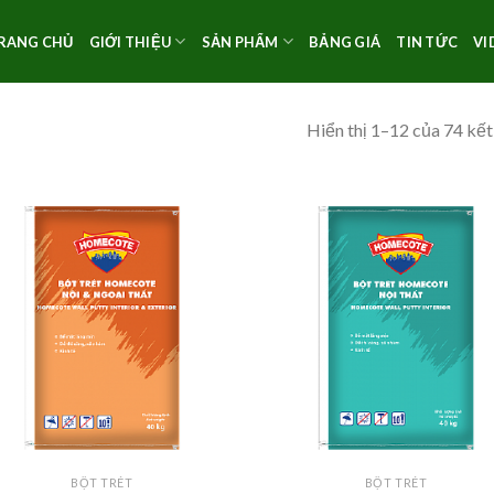
RANG CHỦ
GIỚI THIỆU
SẢN PHẨM
BẢNG GIÁ
TIN TỨC
VI
Hiển thị 1–12 của 74 kết
BỘT TRÉT
BỘT TRÉT