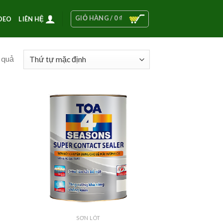
GIỎ HÀNG /
0
₫
DEO
LIÊN HỆ
 quả
SƠN LÓT