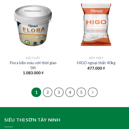
NỘI THẤT
BỘT TRÉT
Flora bền màu với thời gian
HIGO ngoại thất 40kg
5lít
477.000
₫
1.083.000
₫
1
2
3
4
5
SIÊU THỊ SƠN TÂY NINH