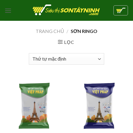
Skip
to
content
TRANG CHỦ
/
SƠN RINGO
LỌC