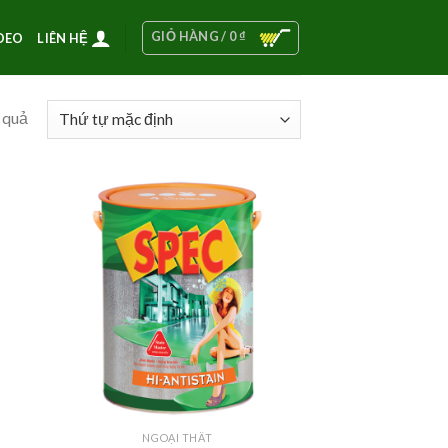
GIỎ HÀNG /
0
₫
DEO
LIÊN HỆ
 quả
NGOẠI THẤT