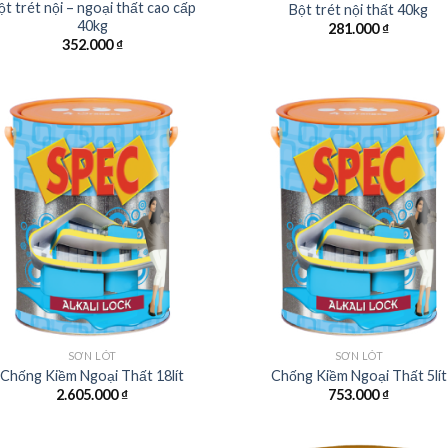
ột trét nội – ngoại thất cao cấp
Bột trét nội thất 40kg
40kg
281.000
₫
352.000
₫
SƠN LÓT
SƠN LÓT
Chống Kiềm Ngoại Thất 18lít
Chống Kiềm Ngoại Thất 5lít
2.605.000
₫
753.000
₫