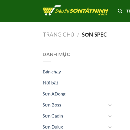
Skip
to
T
content
TRANG CHỦ
/
SƠN SPEC
DANH MỤC
Bán chạy
Nổi bật
Sơn ADong
Sơn Boss
Sơn Cadin
Sơn Dulux