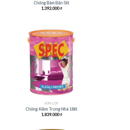
Chống Bám Bẩn 5lít
1.392.000
₫
SƠN LÓT
Chống Kiềm Trong Nhà 18lít
1.839.000
₫