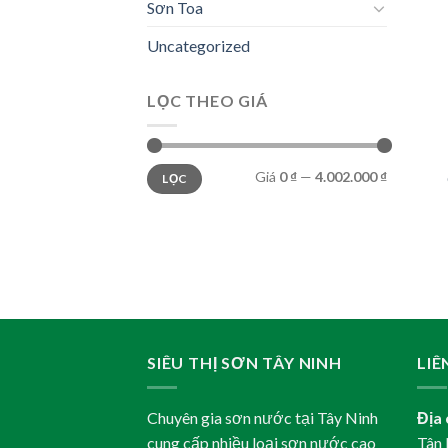
Sơn Toa
Uncategorized
LỌC THEO GIÁ
Giá
Giá
Giá
0 ₫
—
4.002.000 ₫
LỌC
thấp
cao
nhất
nhất
SIÊU THỊ SƠN TÂY NINH
LIÊ
Chuyên gia sơn nước tại Tây Ninh
Địa 
cung cấp nhiều loại sơn nước cao
Tân 