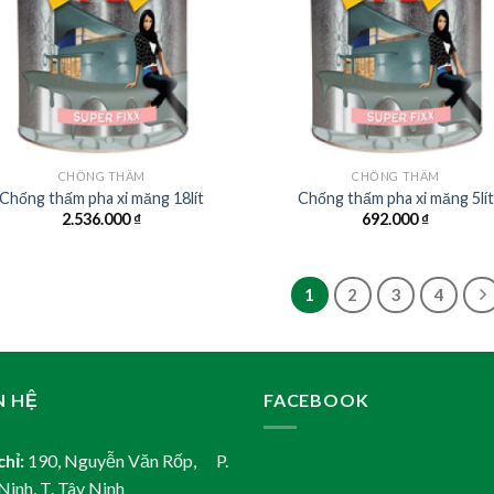
CHỐNG THẤM
CHỐNG THẤM
Chống thấm pha xi măng 18lít
Chống thấm pha xi măng 5lít
2.536.000
₫
692.000
₫
1
2
3
4
N HỆ
FACEBOOK
chỉ:
190, Nguyễn Văn Rốp, P.
Ninh, T. Tây Ninh