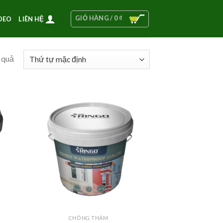
GIỎ HÀNG /
0
₫
DEO
LIÊN HỆ
t quả
CHỐNG THẤM