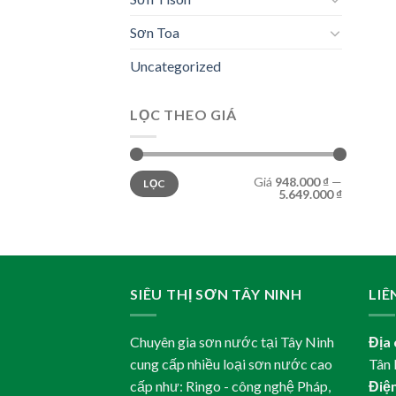
Sơn Toa
Uncategorized
LỌC THEO GIÁ
Giá
Giá
Giá
948.000 ₫
—
LỌC
thấp
cao
5.649.000 ₫
nhất
nhất
SIÊU THỊ SƠN TÂY NINH
LIÊ
Chuyên gia sơn nước tại Tây Ninh
Địa 
cung cấp nhiều loại sơn nước cao
Tân 
cấp như: Ringo - công nghệ Pháp,
Điện