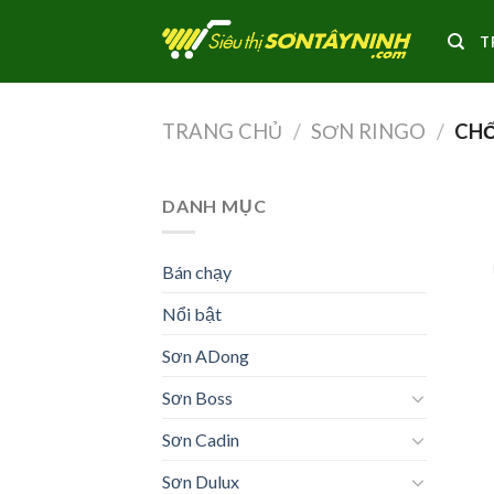
Skip
to
T
content
TRANG CHỦ
/
SƠN RINGO
/
CHỐ
DANH MỤC
Bán chạy
Nổi bật
Sơn ADong
Sơn Boss
Sơn Cadin
Sơn Dulux