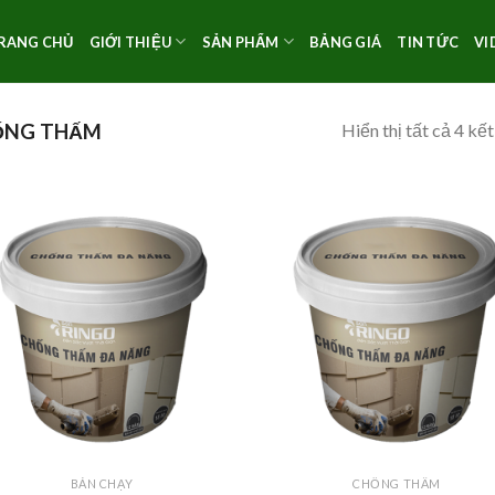
RANG CHỦ
GIỚI THIỆU
SẢN PHẨM
BẢNG GIÁ
TIN TỨC
VI
Hiển thị tất cả 4 kế
NG THẤM
BÁN CHẠY
CHỐNG THẤM