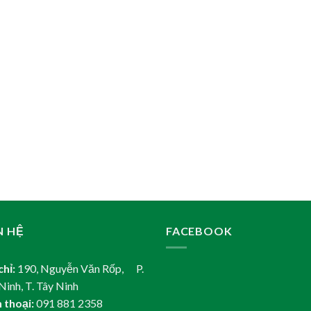
N HỆ
FACEBOOK
chỉ:
190, Nguyễn Văn Rốp, P.
Ninh, T. Tây Ninh
 thoại:
091 881 2358