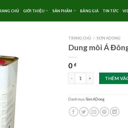
RANG CHỦ
GIỚI THIỆU
SẢN PHẨM
BẢNG GIÁ
TIN TỨC
VI
TRANG CHỦ
/
SƠN ADONG
Dung môi Á Đôn
0
₫
Dung môi Á Đông số lượng
THÊM VÀ
Danh mục:
Sơn ADong