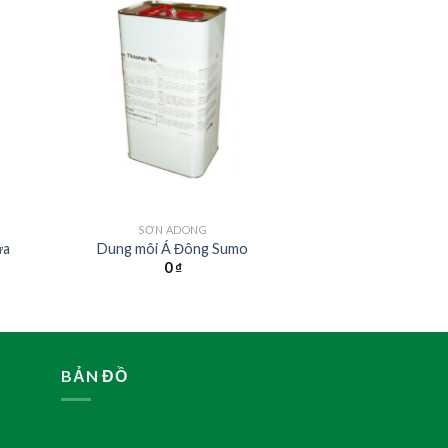
SƠN ADONG
ứa
Dung môi Á Đông Sumo
0
₫
BẢN ĐỒ