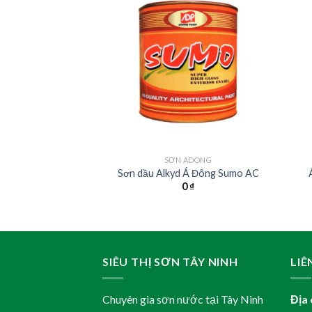
 ADONG
SƠN ADONG
g hà Á Đông
Sơn dầu Alkyd Á Đông Sumo AC
0
₫
0
₫
SIÊU THỊ SƠN TÂY NINH
LIÊ
Chuyên gia sơn nước tại Tây Ninh
Địa 