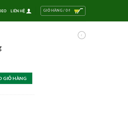
GIỎ HÀNG /
0
₫
DEO
LIÊN HỆ
g
O GIỎ HÀNG