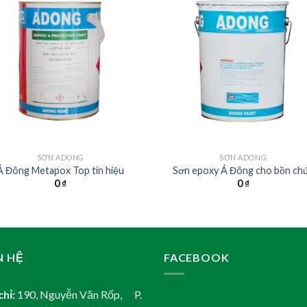
SƠN ADONG
SƠN ADONG
Á Đông Metapox Top tín hiệu
Sơn epoxy Á Đông cho bồn ch
0
₫
0
₫
N HỆ
FACEBOOK
chỉ:
190, Nguyễn Văn Rốp, P.