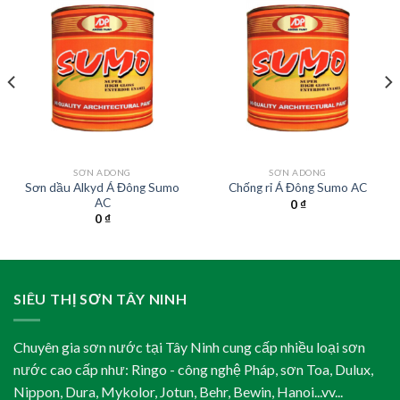
SƠN ADONG
SƠN ADONG
Sơn dầu Alkyd Á Đông Sumo
Chống rỉ Á Đông Sumo AC
AC
0
₫
0
₫
SIÊU THỊ SƠN TÂY NINH
Chuyên gia sơn nước tại Tây Ninh cung cấp nhiều loại sơn
nước cao cấp như: Ringo - công nghệ Pháp, sơn Toa, Dulux,
Nippon, Dura, Mykolor, Jotun, Behr, Bewin, Hanoi...vv...