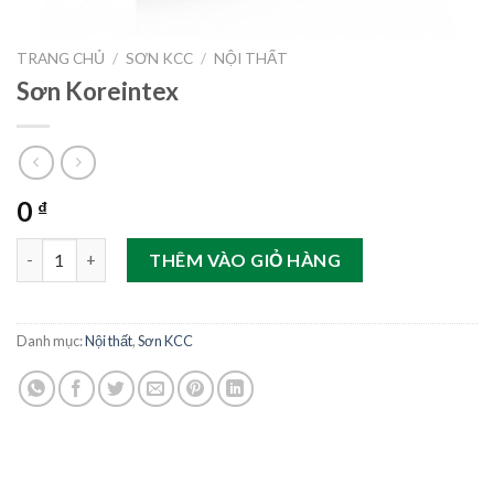
TRANG CHỦ
/
SƠN KCC
/
NỘI THẤT
Sơn Koreintex
0
₫
Sơn Koreintex số lượng
THÊM VÀO GIỎ HÀNG
Danh mục:
Nội thất
,
Sơn KCC