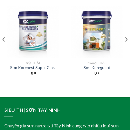
NỘI THẤT
NGOẠI THẤT
Sơn Korebest Super Gloss
Sơn Koreguard
0
₫
0
₫
SIÊU THỊ SƠN TÂY NINH
Chuyên gia sơn nước tại Tây Ninh cung cấp nhiều loại sơn