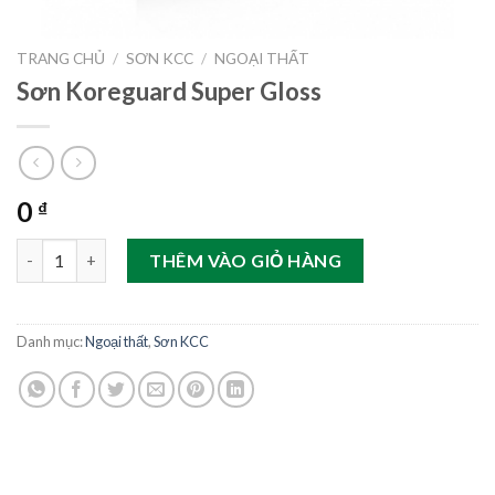
TRANG CHỦ
/
SƠN KCC
/
NGOẠI THẤT
Sơn Koreguard Super Gloss
0
₫
Sơn Koreguard Super Gloss số lượng
THÊM VÀO GIỎ HÀNG
Danh mục:
Ngoại thất
,
Sơn KCC