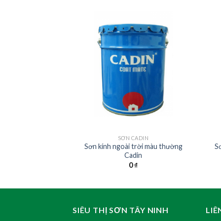
N 2K
SƠN CADIN
Sơn kính ngoài trời màu thường
Sơ
 biệt bóng Cadin
Cadin
0
₫
0
₫
SIÊU THỊ SƠN TÂY NINH
LIÊ