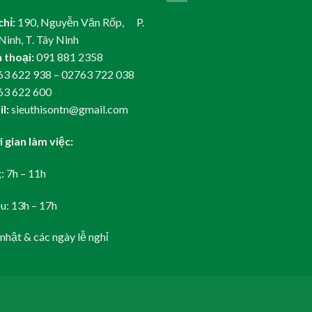
chỉ:
190, Nguyễn Văn Rốp, P.
Ninh, T. Tây Ninh
 thoại:
091 881 2358
3 622 938 – 02763 722 038
63 622 600
l:
sieuthisontn@gmail.com
 gian làm việc:
: 7h – 11h
u: 13h – 17h
nhật & các ngày lễ nghỉ