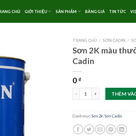
RANG CHỦ
GIỚI THIỆU
SẢN PHẨM
BẢNG GIÁ
TIN TỨC
VI
TRANG CHỦ
/
SƠN CADIN
/
S
Sơn 2K màu thư
Cadin
0
₫
Sơn 2K màu thường bóng Cadi
THÊM VÀ
Danh mục:
Sơn 2k
,
Sơn Cadin