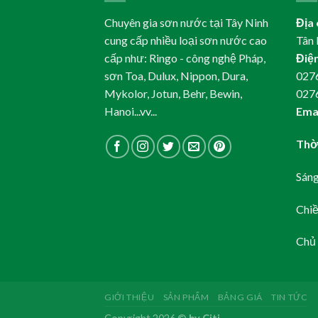
Chuyên gia sơn nước tại Tây Ninh
Địa 
cung cấp nhiều loại sơn nước cao
Tân 
cấp như: Ringo - công nghệ Pháp,
Điện
sơn Toa, Dulux, Nippon, Dura,
0276
Mykolor, Jotun, Behr, Bewin,
027
Hanoi...vv...
Emai
Thời
Sáng
Chiề
Chủ 
GIỚI THIỆU
SẢN PHẨM
BẢNG GIÁ
TIN TỨC