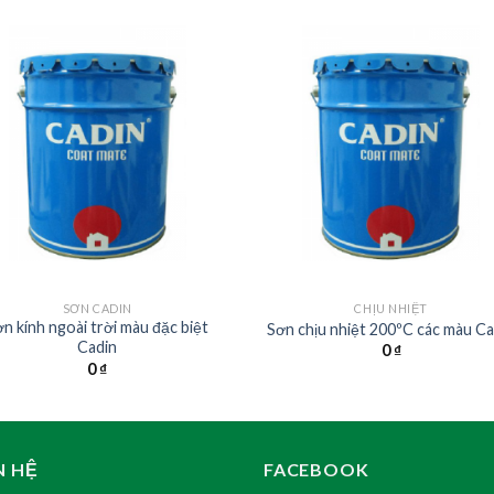
SƠN CADIN
CHỊU NHIỆT
n kính ngoài trời màu đặc biệt
Sơn chịu nhiệt 200ºC các màu Ca
Cadin
0
₫
0
₫
N HỆ
FACEBOOK