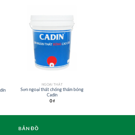
NGOẠI THẤT
Sơn ngoại thất chống thấm bóng
din
Cadin
0
₫
BẢN ĐỒ