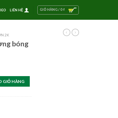
GIỎ HÀNG /
0
₫
DEO
LIÊN HỆ
ƠN 2K
ờng bóng
n số lượng
O GIỎ HÀNG