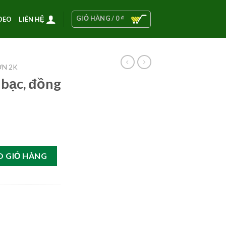
GIỎ HÀNG /
0
₫
DEO
LIÊN HỆ
ƠN 2K
 bạc, đồng
in số lượng
O GIỎ HÀNG