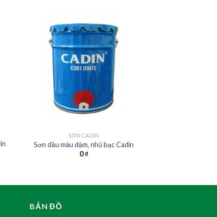
SƠN CADIN
in
Sơn dầu màu đậm, nhũ bạc Cadin
0
₫
BẢN ĐỒ