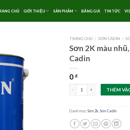
RANG CHỦ
GIỚI THIỆU
SẢN PHẨM
BẢNG GIÁ
TIN TỨC
VI
TRANG CHỦ
/
SƠN CADIN
/
S
Sơn 2K màu nhũ,
Cadin
0
₫
Sơn 2K màu nhũ, bạc, đồng Cad
THÊM VÀ
Danh mục:
Sơn 2k
,
Sơn Cadin