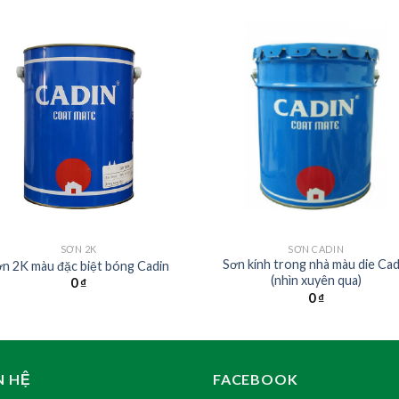
SƠN 2K
SƠN CADIN
Sơn kính trong nhà màu die Cad
n 2K màu đặc biệt bóng Cadin
(nhìn xuyên qua)
0
₫
0
₫
N HỆ
FACEBOOK