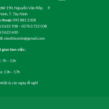
chỉ:
190, Nguyễn Văn Rốp, P.
Ninh, T. Tây Ninh
 thoại:
091 881 2358
3 622 938 – 02763 722 038
63 622 600
l:
sieuthisontn@gmail.com
 gian làm việc:
: 7h – 11h
u: 13h – 17h
nhật & các ngày lễ nghỉ