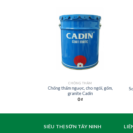
 THẤT
CHỐNG THẤM
Chống thấm ngược, cho ngói, gốm,
u chùi bóng Cadin
Sơ
granite Cadin
0
₫
0
₫
SIÊU THỊ SƠN TÂY NINH
LIÊ