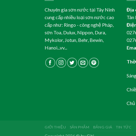
Chuyên gia sơn nước tại Tây Ninh
Địa 
cung cấp nhiều loại sơn nước cao
Tân 
cấp như: Ringo - công nghệ Pháp,
Điện
sơn Toa, Dulux, Nippon, Dura,
0276
Mykolor, Jotun, Behr, Bewin,
027
Hanoi...vv...
Emai
Thời
Sáng
Chiề
Chủ 
GIỚI THIỆU
SẢN PHẨM
BẢNG GIÁ
TIN TỨC