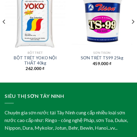
BỘT TRÉT
SƠN TISON
BỘT TRÉT YOKO NỘI
SƠN TRÉT TS99 25kg
THẤT 40kg
459.000
₫
262.000
₫
SIÊU THỊ SƠN TÂY NINH
Chuyên gia sơn nước tại Tây Ninh cung cấp nhiều loại sơn
nước cao cấp như: Ringo - công nghệ Pháp, sơn Toa, Dulux,
Nippon, Dura, Mykolor, Jotun, Behr, Bewin, Hanoi...vv...