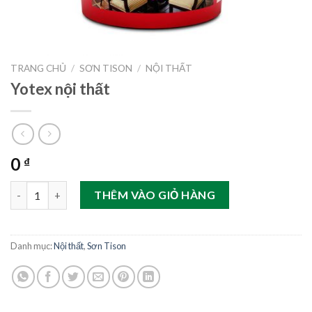
TRANG CHỦ
/
SƠN TISON
/
NỘI THẤT
Yotex nội thất
0
₫
Yotex nội thất số lượng
THÊM VÀO GIỎ HÀNG
Danh mục:
Nội thất
,
Sơn Tison