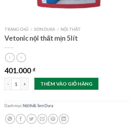
TRANG CHỦ
/
SƠN DURA
/
NỘI THẤT
Vetonic nội thất mịn 5lít
401.000
₫
Vetonic nội thất mịn 5lít số lượng
THÊM VÀO GIỎ HÀNG
Danh mục:
Nội thất
,
Sơn Dura