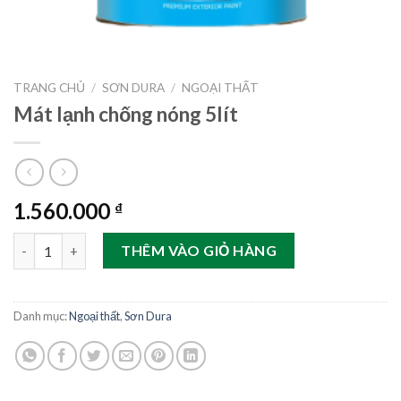
TRANG CHỦ
/
SƠN DURA
/
NGOẠI THẤT
Mát lạnh chống nóng 5lít
1.560.000
₫
Mát lạnh chống nóng 5lít số lượng
THÊM VÀO GIỎ HÀNG
Danh mục:
Ngoại thất
,
Sơn Dura