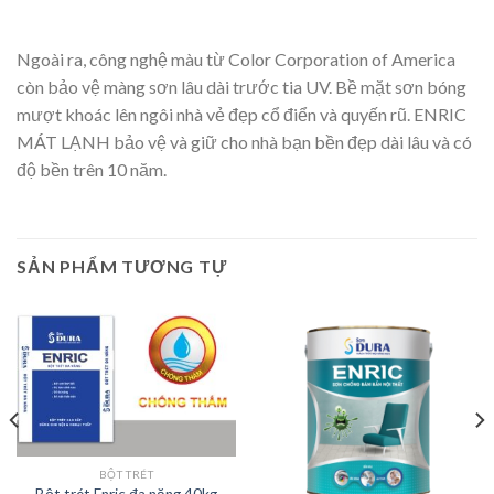
Ngoài ra, công nghệ màu từ Color Corporation of America
còn bảo vệ màng sơn lâu dài trước tia UV. Bề mặt sơn bóng
mượt khoác lên ngôi nhà vẻ đẹp cổ điển và quyến rũ. ENRIC
MÁT LẠNH bảo vệ và giữ cho nhà bạn bền đẹp dài lâu và có
độ bền trên 10 năm.
SẢN PHẨM TƯƠNG TỰ
BỘT TRÉT
Bột trét Enric đa năng 40kg