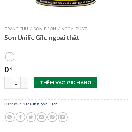
TRANG CHỦ
/
SƠN TISON
/
NGOẠI THẤT
Sơn Unilic Gild ngoại thất
0
₫
Sơn Unilic Gild ngoại thất số lượng
THÊM VÀO GIỎ HÀNG
Danh mục:
Ngoại thất
,
Sơn Tison