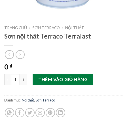
TRANG CHỦ
/
SƠN TERRACO
/
NỘI THẤT
Sơn nội thất Terraco Terralast
0
₫
Sơn nội thất Terraco Terralast số lượng
THÊM VÀO GIỎ HÀNG
Danh mục:
Nội thất
,
Sơn Terraco