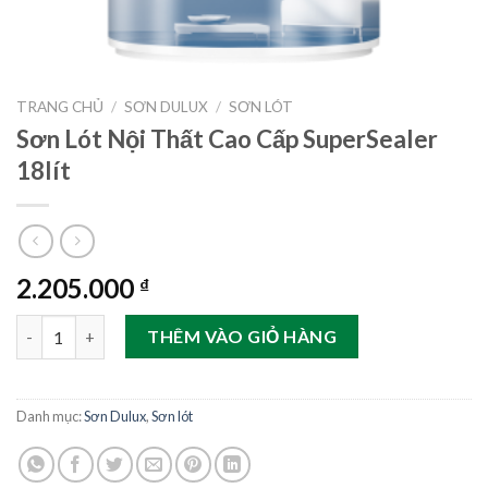
TRANG CHỦ
/
SƠN DULUX
/
SƠN LÓT
Sơn Lót Nội Thất Cao Cấp SuperSealer
18lít
2.205.000
₫
Sơn Lót Nội Thất Cao Cấp SuperSealer 18lít số lượng
THÊM VÀO GIỎ HÀNG
Danh mục:
Sơn Dulux
,
Sơn lót