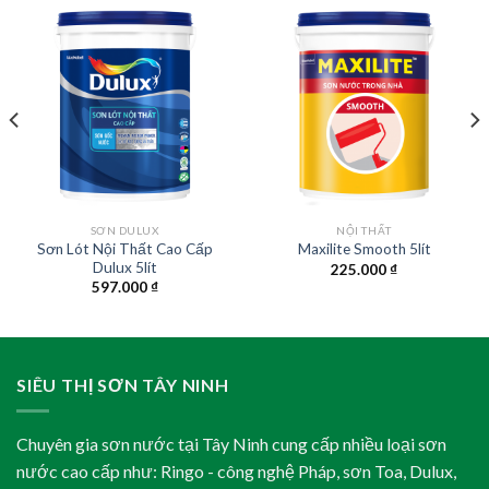
SƠN DULUX
NỘI THẤT
Sơn Lót Nội Thất Cao Cấp
Maxilite Smooth 5lít
Dulux 5lít
225.000
₫
597.000
₫
SIÊU THỊ SƠN TÂY NINH
Chuyên gia sơn nước tại Tây Ninh cung cấp nhiều loại sơn
nước cao cấp như: Ringo - công nghệ Pháp, sơn Toa, Dulux,