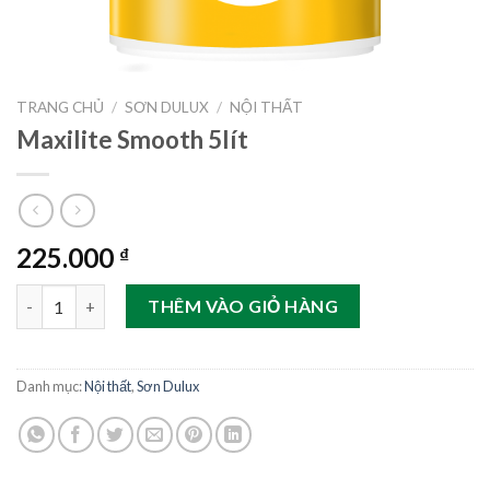
TRANG CHỦ
/
SƠN DULUX
/
NỘI THẤT
Maxilite Smooth 5lít
225.000
₫
Maxilite Smooth 5lít số lượng
THÊM VÀO GIỎ HÀNG
Danh mục:
Nội thất
,
Sơn Dulux