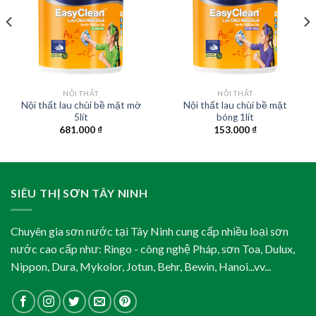
NỘI THẤT
NỘI THẤT
Nội thất lau chùi bề mặt mờ
Nội thất lau chùi bề mặt
5lít
bóng 1lít
681.000
₫
153.000
₫
SIÊU THỊ SƠN TÂY NINH
Chuyên gia sơn nước tại Tây Ninh cung cấp nhiều loại sơn
nước cao cấp như: Ringo - công nghệ Pháp, sơn Toa, Dulux,
Nippon, Dura, Mykolor, Jotun, Behr, Bewin, Hanoi...vv...