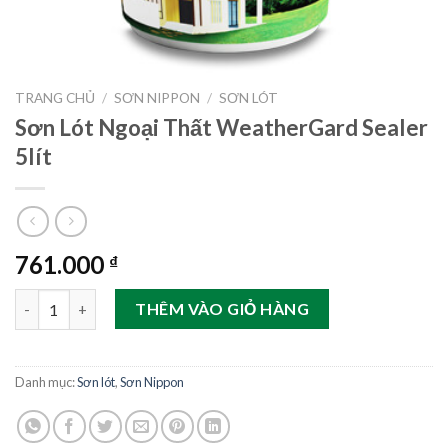
TRANG CHỦ
/
SƠN NIPPON
/
SƠN LÓT
Sơn Lót Ngoại Thất WeatherGard Sealer
5lít
761.000
₫
Sơn Lót Ngoại Thất WeatherGard Sealer 5lít số lượng
THÊM VÀO GIỎ HÀNG
Danh mục:
Sơn lót
,
Sơn Nippon