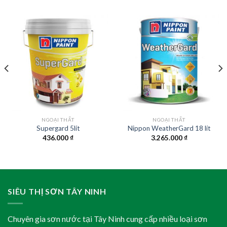
NGOẠI THẤT
NGOẠI THẤT
Supergard 5lít
Nippon WeatherGard 18 lít
436.000
₫
3.265.000
₫
SIÊU THỊ SƠN TÂY NINH
Chuyên gia sơn nước tại Tây Ninh cung cấp nhiều loại sơn