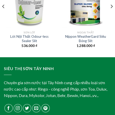
SƠN LÓT
NGOẠI THẤT
Lót Nội Thất Odour-less
Nippon WeatherGard Siêu
Sealer 5lít
Bóng 5lít
536.000
₫
1.288.000
₫
SIÊU THỊ SƠN TÂY NINH
Chuyên gia sơn nước tại Tây Ninh cung cấp nhiều loại sơn
nước cao cấp như: Ringo - công nghệ Pháp, sơn Toa, Dulux,
Nippon, Dura, Mykolor, Jotun, Behr, Bewin, Hanoi...vv...