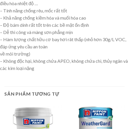
điều hòa nhiệt độ …
– Tính năng chống rêu, mốc rất tốt
– Khả năng chống kiềm hóa và muối hóa cao
– Độ bám dính rất tốt trên các bề mặt ổn định
– Dễ thi công và màng sơn phẳng mịn
– Hàm lượng chất hữu cơ bay hơi rât thấp (nhỏ hơn 30g/L VOC,
đáp ứng yêu cầu an toàn
về môi trường)
– Không độc hại, không chứa APEO, không chứa chì, thủy ngân và
các kim loại nặng
SẢN PHẨM TƯƠNG TỰ