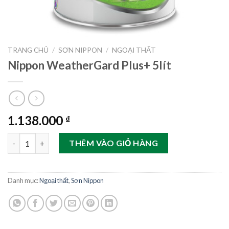
TRANG CHỦ
/
SƠN NIPPON
/
NGOẠI THẤT
Nippon WeatherGard Plus+ 5lít
1.138.000
₫
Nippon WeatherGard Plus+ 5lít số lượng
THÊM VÀO GIỎ HÀNG
Danh mục:
Ngoại thất
,
Sơn Nippon