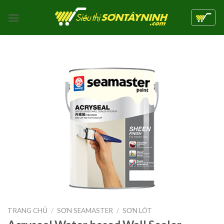
Skip
to
content
TRANG CHỦ
/
SƠN SEAMASTER
/
SƠN LÓT