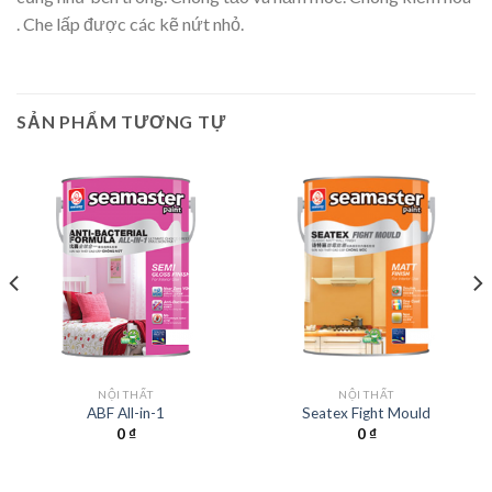
. Che lấp được các kẽ nứt nhỏ.
SẢN PHẨM TƯƠNG TỰ
NỘI THẤT
NỘI THẤT
ABF All-in-1
Seatex Fight Mould
0
₫
0
₫