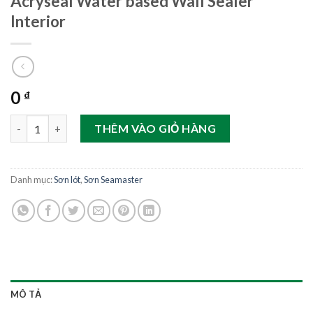
Acryseal Water based Wall Sealer
Interior
0
₫
Acryseal Water based Wall Sealer Interior số lượng
THÊM VÀO GIỎ HÀNG
Danh mục:
Sơn lót
,
Sơn Seamaster
MÔ TẢ