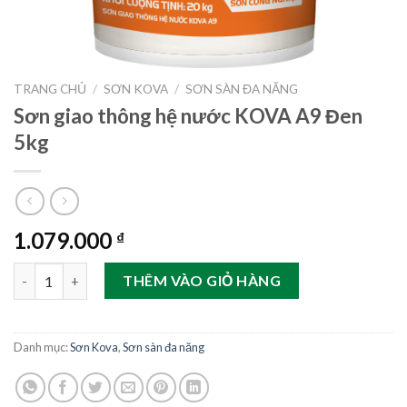
TRANG CHỦ
/
SƠN KOVA
/
SƠN SÀN ĐA NĂNG
Sơn giao thông hệ nước KOVA A9 Đen
5kg
1.079.000
₫
Sơn giao thông hệ nước KOVA A9 Đen 5kg số lượng
THÊM VÀO GIỎ HÀNG
Danh mục:
Sơn Kova
,
Sơn sàn đa năng