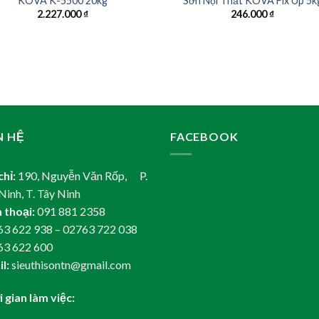
KOVA K-5500 20kg
Sơn Nội Thất KOVA Fix Up 5k
2.227.000
₫
246.000
₫
N HỆ
FACEBOOK
chỉ:
190, Nguyễn Văn Rốp, P.
Ninh, T. Tây Ninh
 thoại:
091 881 2358
3 622 938 – 02763 722 038
63 622 600
l:
sieuthisontn@gmail.com
 gian làm việc: