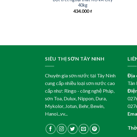
1B 1kg
40kg
.000
₫
434.000
₫
SIÊU THỊ SƠN TÂY NINH
LIÊ
Chuyên gia sơn nước tại Tây Ninh
Địa 
cung cấp nhiều loại sơn nước cao
Tân 
cấp như: Ringo - công nghệ Pháp,
Điện
sơn Toa, Dulux, Nippon, Dura,
0276
Mykolor, Jotun, Behr, Bewin,
027
Hanoi...vv...
Emai
Thời