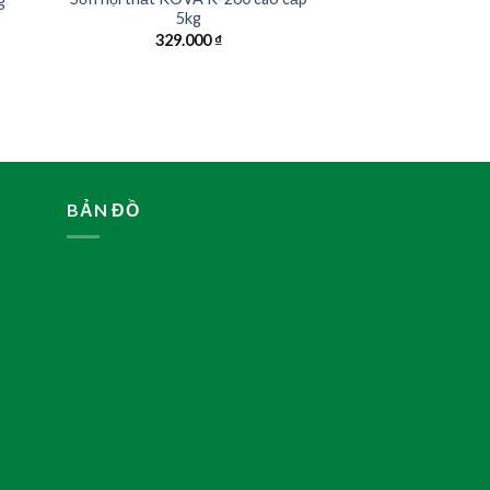
g
5kg
329.000
₫
BẢN ĐỒ