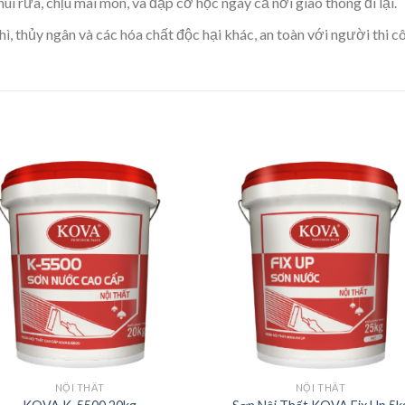
i rửa, chịu mài mòn, va đập cơ học ngay cả nơi giao thông đi lại.
ì, thủy ngân và các hóa chất độc hại khác, an toàn với người thi 
NỘI THẤT
NỘI THẤT