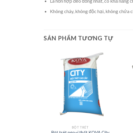
Là hỗn hợp dẻo đồng nhất, có khả năng chù
Không cháy, không độc hại, không chứa ch
SẢN PHẨM TƯƠNG TỰ
G THẤM
BỘT TRÉT
chống thấm KOVA
Bột trét ngoại thất KOVA City