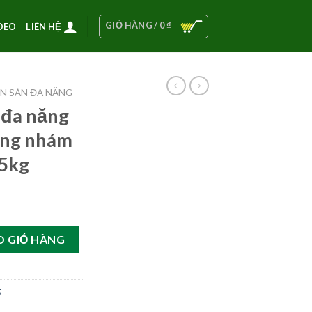
GIỎ HÀNG /
0
₫
DEO
LIÊN HỆ
N SÀN ĐA NĂNG
 đa năng
ng nhám
 5kg
CT-08 không nhám (xanh, đỏ, trắng) 5kg số lượng
O GIỎ HÀNG
g