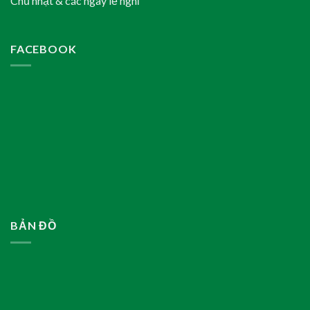
Chủ nhật & các ngày lễ nghỉ
FACEBOOK
BẢN ĐỒ