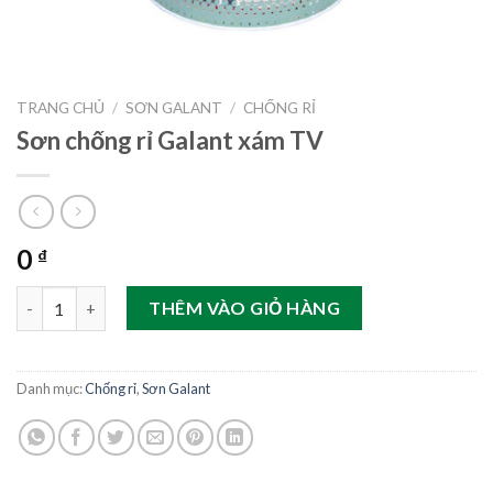
TRANG CHỦ
/
SƠN GALANT
/
CHỐNG RỈ
Sơn chống rỉ Galant xám TV
0
₫
Sơn chống rỉ Galant xám TV số lượng
THÊM VÀO GIỎ HÀNG
Danh mục:
Chống rỉ
,
Sơn Galant