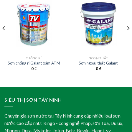
CHỐNG RỈ
NGOẠI THẤT
Sơn chống rỉ Galant xám ATM
Sơn ngoại thất Galant
0
₫
0
₫
SIÊU THỊ SƠN TÂY NINH
Chuyên gia sơn nước tại Tây Ninh cung cấp nhiều loại sơn
nước cao cấp như: Ringo - công nghệ Pháp, sơn Toa, Dulux,
Nippon, Dura, Mykolor, Jotun, Behr, Bewin, Hanoi...vv...