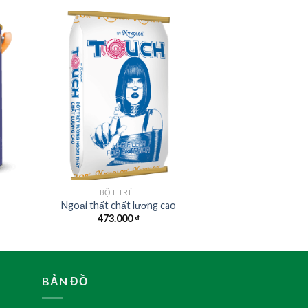
BỘT TRÉT
Ngoại thất chất lượng cao
473.000
₫
BẢN ĐỒ