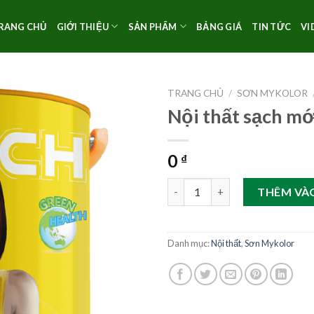
RANG CHỦ
GIỚI THIỆU
SẢN PHẨM
BẢNG GIÁ
TIN TỨC
VI
TRANG CHỦ
/
SƠN MYKOLOR
Nội thất sạch mớ
0
₫
Nội thất sạch mới số lượng
THÊM VÀ
Danh mục:
Nội thất
,
Sơn Mykolor