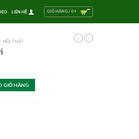
GIỎ HÀNG /
0
₫
DEO
LIÊN HỆ
/
NỘI THẤT
i
O GIỎ HÀNG