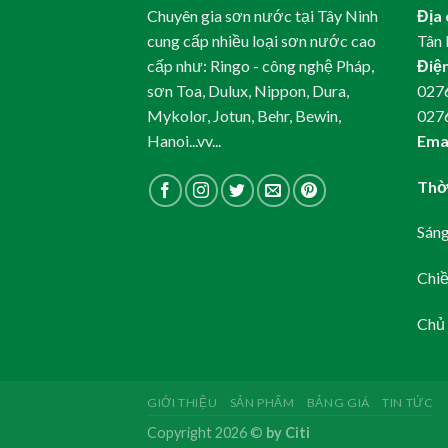
Chuyên gia sơn nước tại Tây Ninh
Địa 
cung cấp nhiều loại sơn nước cao
Tân 
cấp như: Ringo - công nghệ Pháp,
Điện
sơn Toa, Dulux, Nippon, Dura,
0276
Mykolor, Jotun, Behr, Bewin,
027
Hanoi...vv...
Emai
Thời
Sáng
Chiề
Chủ 
GIỚI THIỆU
SẢN PHẨM
BẢNG GIÁ
TIN TỨC
Copyright 2026 ©
by Citi