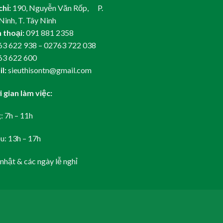
chỉ:
190, Nguyễn Văn Rốp, P.
Ninh, T. Tây Ninh
 thoại:
091 881 2358
3 622 938 – 02763 722 038
63 622 600
l:
sieuthisontn@gmail.com
 gian làm việc:
: 7h – 11h
u: 13h – 17h
nhật & các ngày lễ nghỉ