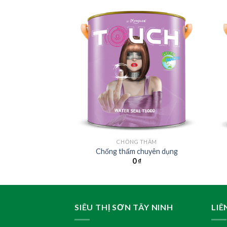
N LÓT
CHỐNG THẤM
g thấm cao cấp
Chống thấm chuyên dụng
0
₫
0
₫
SIÊU THỊ SƠN TÂY NINH
LIÊ