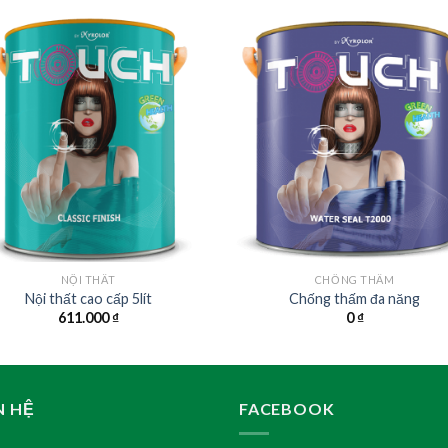
NỘI THẤT
CHỐNG THẤM
Nội thất cao cấp 5lít
Chống thấm đa năng
611.000
₫
0
₫
N HỆ
FACEBOOK