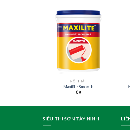
 THẤT
NỘI THẤT
e Hi-Cover
Maxilite Smooth
0
₫
0
₫
SIÊU THỊ SƠN TÂY NINH
LIÊ