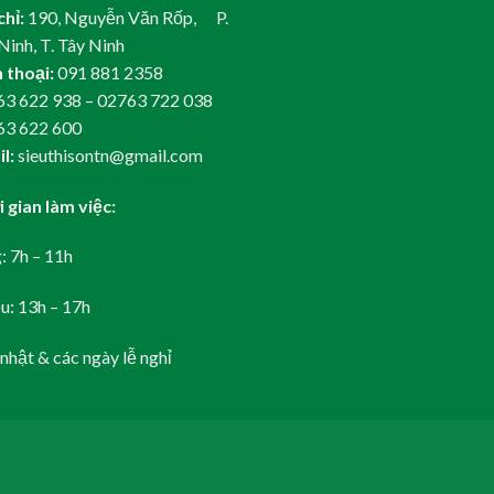
chỉ:
190, Nguyễn Văn Rốp, P.
Ninh, T. Tây Ninh
 thoại:
091 881 2358
3 622 938 – 02763 722 038
63 622 600
l:
sieuthisontn@gmail.com
 gian làm việc:
: 7h – 11h
u: 13h – 17h
nhật & các ngày lễ nghỉ