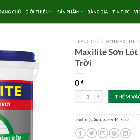
RANG CHỦ
GIỚI THIỆU
SẢN PHẨM
BẢNG GIÁ
TIN TỨC
VI
TRANG CHỦ
/
SƠN MAXILITE
/
Maxilite Sơn Lót
Trời
0
₫
Maxilite Sơn Lót Ngoài Trời số
THÊM VÀ
Danh mục:
Sơn lót
,
Sơn Maxilite