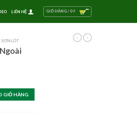
GIỎ HÀNG /
0
₫
DEO
LIÊN HỆ
SƠN LÓT
 Ngoài
 lượng
O GIỎ HÀNG