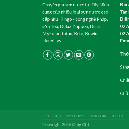
Chuyên gia sơn nước tại Tây Ninh
Địa 
cung cấp nhiều loại sơn nước cao
Tân 
cấp như: Ringo - công nghệ Pháp,
Điện
sơn Toa, Dulux, Nippon, Dura,
0276
Mykolor, Jotun, Behr, Bewin,
027
Hanoi...vv...
Emai
Thời
Sáng
Chiề
Chủ 
GIỚI THIỆU
SẢN PHẨM
BẢNG GIÁ
TIN TỨC
Copyright 2026 ©
by Citi