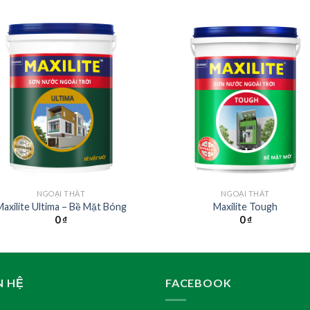
NGOẠI THẤT
NGOẠI THẤT
Maxilite Ultima – Bề Mặt Bóng
Maxilite Tough
0
₫
0
₫
N HỆ
FACEBOOK