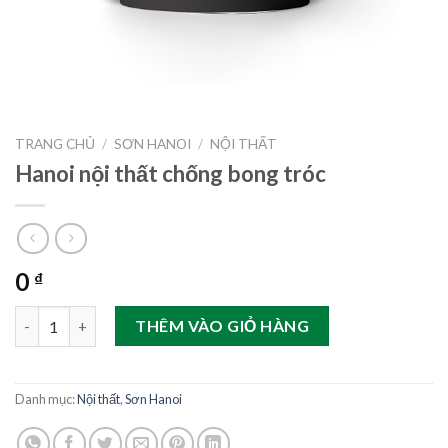
TRANG CHỦ
/
SƠN HANOI
/
NỘI THẤT
Hanoi nội thất chống bong tróc
0
₫
Hanoi nội thất chống bong tróc số lượng
THÊM VÀO GIỎ HÀNG
Danh mục:
Nội thất
,
Sơn Hanoi