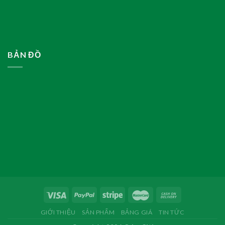
BẢN ĐỒ
GIỚI THIỆU
SẢN PHẨM
BẢNG GIÁ
TIN TỨC