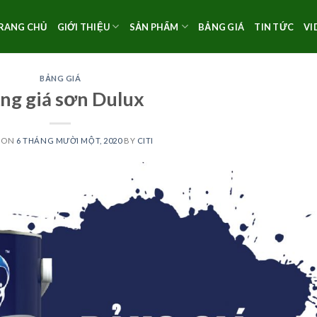
RANG CHỦ
GIỚI THIỆU
SẢN PHẨM
BẢNG GIÁ
TIN TỨC
VI
BẢNG GIÁ
ng giá sơn Dulux
 ON
6 THÁNG MƯỜI MỘT, 2020
BY
CITI