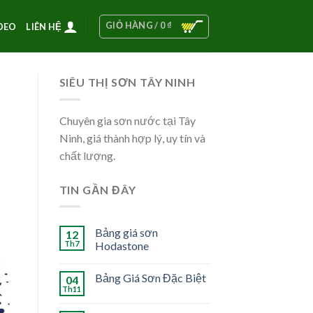
GIỎ HÀNG /
0
₫
DEO
LIÊN HỆ
SIÊU THỊ SƠN TÂY NINH
Chuyên gia sơn nước tại Tây
Ninh, giá thành hợp lý, uy tín và
chất lượng.
TIN GẦN ĐÂY
Bảng giá sơn
12
Th7
Hodastone
Bảng Giá Sơn Đặc Biệt
04
Th11