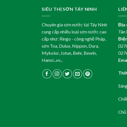
SIÊU THỊ SƠN TÂY NINH
LIÊ
Chuyên gia sơn nước tại Tây Ninh
Địa 
cung cấp nhiều loại sơn nước cao
Tân 
cấp như: Ringo - công nghệ Pháp,
Điện
sơn Toa, Dulux, Nippon, Dura,
0276
Mykolor, Jotun, Behr, Bewin,
027
Hanoi...vv...
Emai
Thời
Sáng
Chiề
Chủ 