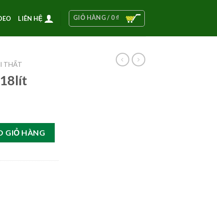
GIỎ HÀNG /
0
₫
DEO
LIÊN HỆ
I THẤT
18lít
O GIỎ HÀNG