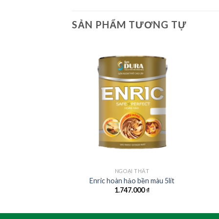
SẢN PHẨM TƯƠNG TỰ
I THẤT
NGOẠI THẤT
ống nóng 1lít
Enric hoàn hảo bền màu 5lít
.000
₫
1.747.000
₫