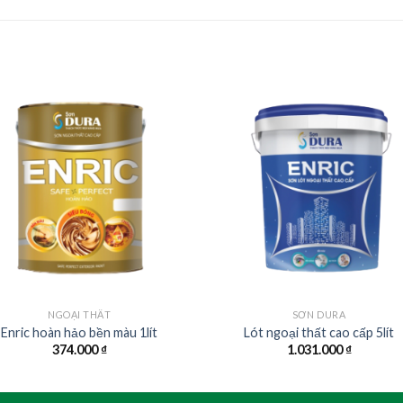
NGOẠI THẤT
SƠN DURA
Enric hoàn hảo bền màu 1lít
Lót ngoại thất cao cấp 5lít
374.000
₫
1.031.000
₫