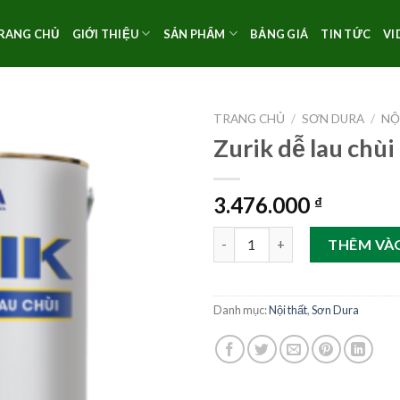
RANG CHỦ
GIỚI THIỆU
SẢN PHẨM
BẢNG GIÁ
TIN TỨC
VI
TRANG CHỦ
/
SƠN DURA
/
NỘ
Zurik dễ lau chùi 
3.476.000
₫
Zurik dễ lau chùi 18lít số lượng
THÊM VÀ
Danh mục:
Nội thất
,
Sơn Dura