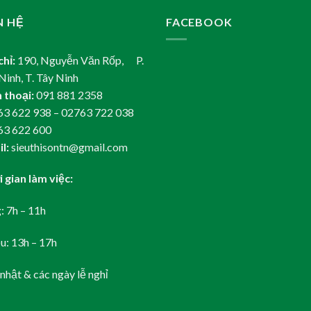
N HỆ
FACEBOOK
chỉ:
190, Nguyễn Văn Rốp, P.
Ninh, T. Tây Ninh
 thoại:
091 881 2358
3 622 938 – 02763 722 038
63 622 600
l:
sieuthisontn@gmail.com
 gian làm việc:
: 7h – 11h
u: 13h – 17h
nhật & các ngày lễ nghỉ