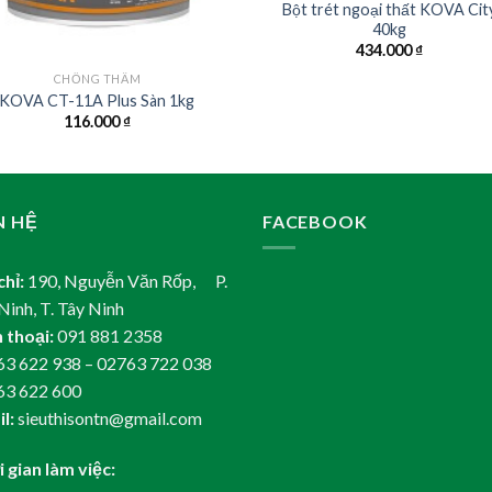
Bột trét ngoại thất KOVA Cit
40kg
434.000
₫
CHỐNG THẤM
KOVA CT-11A Plus Sàn 1kg
116.000
₫
N HỆ
FACEBOOK
chỉ:
190, Nguyễn Văn Rốp, P.
Ninh, T. Tây Ninh
 thoại:
091 881 2358
3 622 938 – 02763 722 038
63 622 600
l:
sieuthisontn@gmail.com
 gian làm việc: