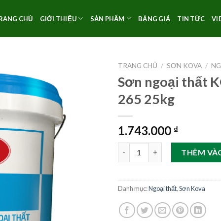
RANG CHỦ
GIỚI THIỆU
SẢN PHẨM
BẢNG GIÁ
TIN TỨC
VI
TRANG CHỦ
/
SƠN KOVA
/
NG
Sơn ngoại thất 
265 25kg
1.743.000
₫
Sơn ngoại thất KOVA K-265 25
THÊM VÀ
Danh mục:
Ngoại thất
,
Sơn Kova