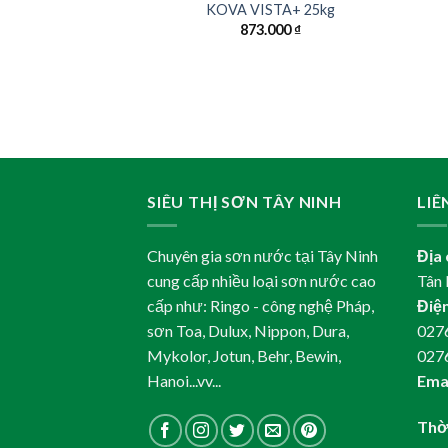
t kháng kiềm KOVA
KOVA VISTA+ 25kg
9 25kg
873.000
₫
2.000
₫
SIÊU THỊ SƠN TÂY NINH
LIÊ
Chuyên gia sơn nước tại Tây Ninh
Địa 
cung cấp nhiều loại sơn nước cao
Tân 
cấp như: Ringo - công nghệ Pháp,
Điện
sơn Toa, Dulux, Nippon, Dura,
0276
Mykolor, Jotun, Behr, Bewin,
027
Hanoi...vv...
Emai
Thời