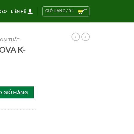
GIỎ HÀNG /
0
₫
DEO
LIÊN HỆ
OẠI THẤT
KOVA K-
kg số lượng
O GIỎ HÀNG