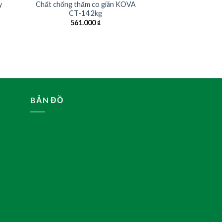
y
Chất chống thấm co giãn KOVA
CT-14 2kg
561.000
₫
BẢN ĐỒ