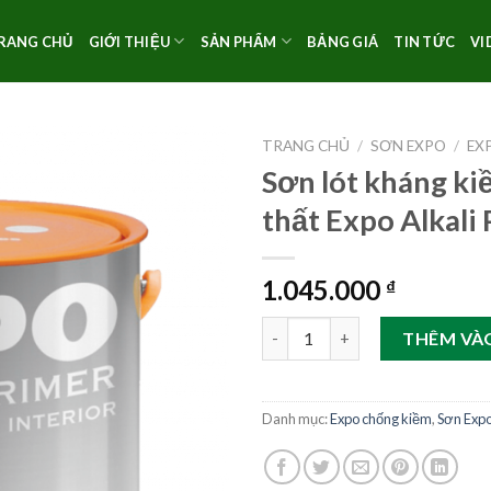
RANG CHỦ
GIỚI THIỆU
SẢN PHẨM
BẢNG GIÁ
TIN TỨC
VI
TRANG CHỦ
/
SƠN EXPO
/
EX
Sơn lót kháng ki
thất Expo Alkali
1.045.000
₫
Sơn lót kháng kiềm nội thất Ex
THÊM VÀ
Danh mục:
Expo chống kiềm
,
Sơn Exp