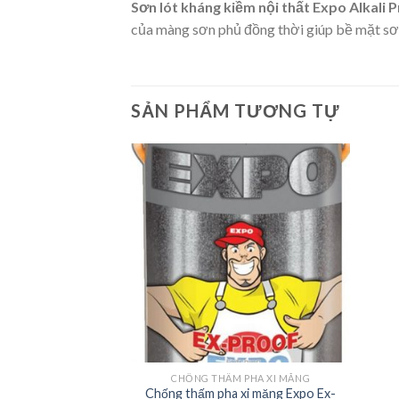
Sơn lót kháng kiềm nội thất Expo Alkali 
của màng sơn phủ đồng thời giúp bề mặt sơn
SẢN PHẨM TƯƠNG TỰ
 THẤT
CHỐNG THẤM PHA XI MĂNG
Chống thấm pha xi măng Expo Ex-
xpo Easy Interior