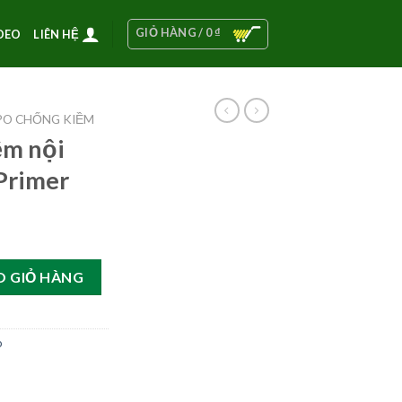
GIỎ HÀNG /
0
₫
DEO
LIÊN HỆ
PO CHỐNG KIỀM
ềm nội
 Primer
po Alkali Primer số lượng
O GIỎ HÀNG
o