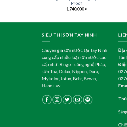
Proof
.000
₫
1.740.000
₫
SIÊU THỊ SƠN TÂY NINH
LIÊ
Chuyên gia sơn nước tại Tây Ninh
Địa 
cung cấp nhiều loại sơn nước cao
Tân 
cấp như: Ringo - công nghệ Pháp,
Điện
sơn Toa, Dulux, Nippon, Dura,
0276
Mykolor, Jotun, Behr, Bewin,
027
Hanoi...vv...
Emai
Thời
Sáng
Chiề