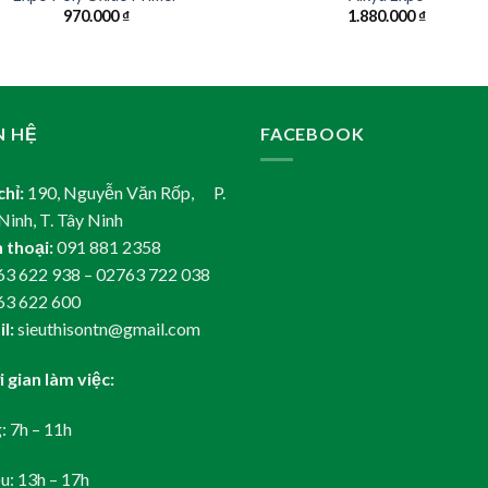
970.000
₫
1.880.000
₫
N HỆ
FACEBOOK
chỉ:
190, Nguyễn Văn Rốp, P.
Ninh, T. Tây Ninh
 thoại:
091 881 2358
3 622 938 – 02763 722 038
63 622 600
l:
sieuthisontn@gmail.com
 gian làm việc:
: 7h – 11h
u: 13h – 17h