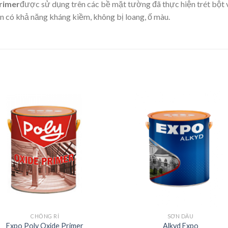
Primer
được sử dụng trên các bề mặt tường đã thực hiện trét bột 
 có khả năng kháng kiềm, không bị loang, ố màu.
CHỐNG RỈ
SƠN DẦU
Expo Poly Oxide Primer
Alkyd Expo