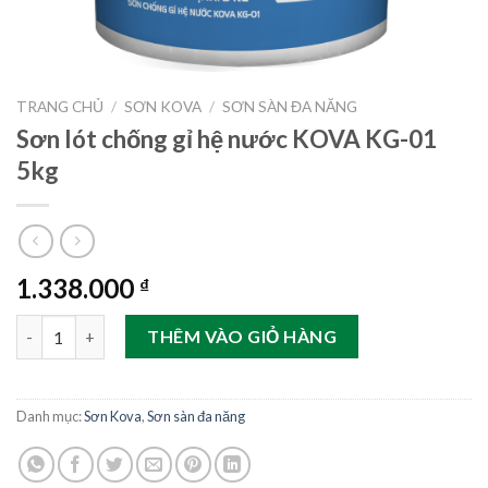
TRANG CHỦ
/
SƠN KOVA
/
SƠN SÀN ĐA NĂNG
Sơn lót chống gỉ hệ nước KOVA KG-01
5kg
1.338.000
₫
Sơn lót chống gỉ hệ nước KOVA KG-01 5kg số lượng
THÊM VÀO GIỎ HÀNG
Danh mục:
Sơn Kova
,
Sơn sàn đa năng