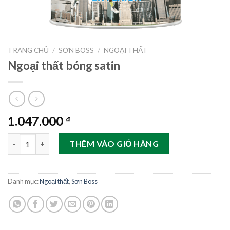
TRANG CHỦ
/
SƠN BOSS
/
NGOẠI THẤT
Ngoại thất bóng satin
1.047.000
₫
Ngoại thất bóng satin số lượng
THÊM VÀO GIỎ HÀNG
Danh mục:
Ngoại thất
,
Sơn Boss