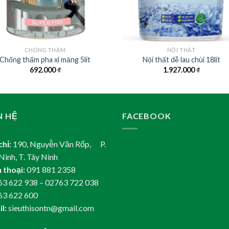
CHỐNG THẤM
NỘI THẤT
Chống thấm pha xi măng 5lít
Nội thất dễ lau chùi 18lít
692.000
₫
1.927.000
₫
N HỆ
FACEBOOK
chỉ:
190, Nguyễn Văn Rốp, P.
Ninh, T. Tây Ninh
 thoại:
091 881 2358
3 622 938 – 02763 722 038
63 622 600
l:
sieuthisontn@gmail.com