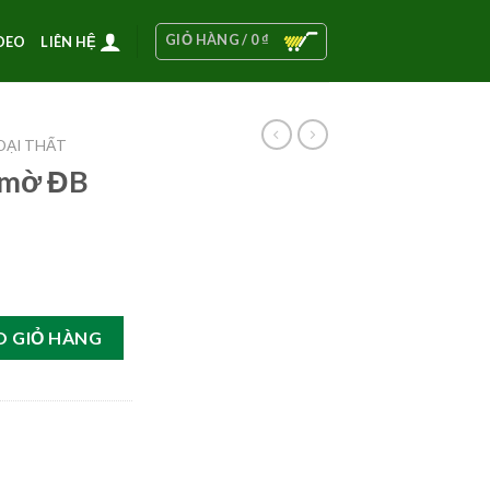
GIỎ HÀNG /
0
₫
DEO
LIÊN HỆ
OẠI THẤT
 mờ ĐB
 lượng
O GIỎ HÀNG