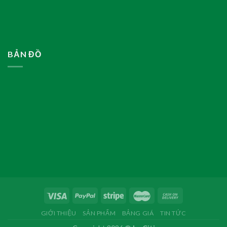
BẢN ĐỒ
GIỚI THIỆU
SẢN PHẨM
BẢNG GIÁ
TIN TỨC