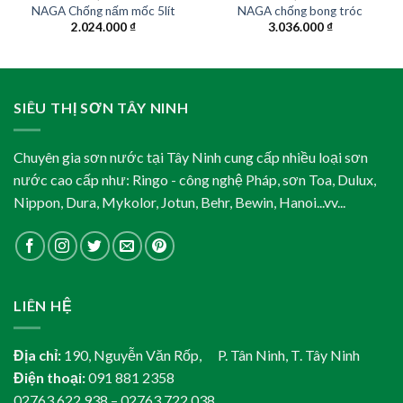
NAGA Chống nấm mốc 5lít
NAGA chống bong tróc
2.024.000
₫
3.036.000
₫
SIÊU THỊ SƠN TÂY NINH
Chuyên gia sơn nước tại Tây Ninh cung cấp nhiều loại sơn
nước cao cấp như: Ringo - công nghệ Pháp, sơn Toa, Dulux,
Nippon, Dura, Mykolor, Jotun, Behr, Bewin, Hanoi...vv...
LIÊN HỆ
Địa chỉ:
190, Nguyễn Văn Rốp, P. Tân Ninh, T. Tây Ninh
Điện thoại:
091 881 2358
02763 622 938 – 02763 722 038