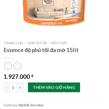
TRANG CHỦ
/
SƠN JOTUN
/
NỘI THẤT
Essence độ phủ tối đa mờ 15lít
1.927.000
₫
Essence độ phủ tối đa mờ 15lít số lượng
THÊM VÀO GIỎ HÀNG
Danh mục:
Nội thất
,
Sơn Jotun