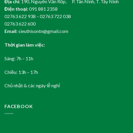
Địa chỉ:
190, Nguyễn Văn Rốp, P. Tân Ninh, T. Tây Ninh
Điện thoại:
091 881 2358
02763 622 938 – 02763 722 038
02763 622 600
Email:
sieuthisontn@gmail.com
Thời gian làm việc:
Sáng: 7h – 11h
Chiều: 13h – 17h
Chủ nhật & các ngày lễ nghỉ
FACEBOOK