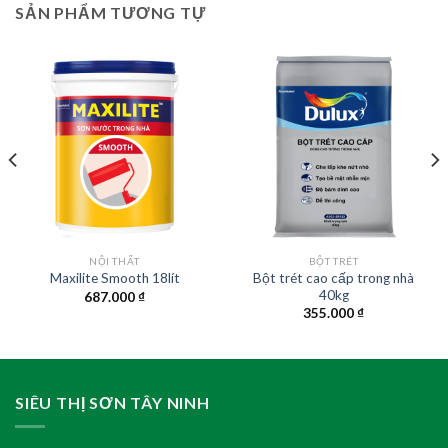
SẢN PHẨM TƯƠNG TỰ
NỘI THẤT
BỘT TRÉT
Bột trét cao cấp trong nhà
Maxilite Smooth 18lít
40kg
687.000
₫
355.000
₫
SIÊU THỊ SƠN TÂY NINH