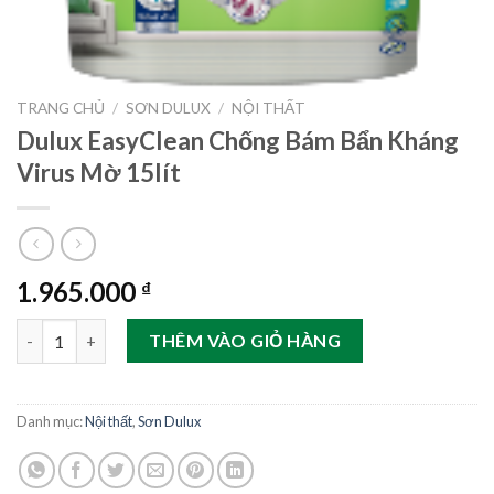
TRANG CHỦ
/
SƠN DULUX
/
NỘI THẤT
Dulux EasyClean Chống Bám Bẩn Kháng
Virus Mờ 15lít
1.965.000
₫
Dulux EasyClean Chống Bám Bẩn Kháng Virus Mờ 15lít số lượng
THÊM VÀO GIỎ HÀNG
Danh mục:
Nội thất
,
Sơn Dulux