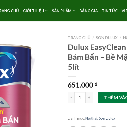
RANG CHỦ
GIỚI THIỆU
SẢN PHẨM
BẢNG GIÁ
TIN TỨC
VI
TRANG CHỦ
/
SƠN DULUX
/
N
Dulux EasyClea
Bám Bẩn – Bề M
5lít
651.000
₫
Dulux EasyClean Chống Bám Bẩn
THÊM VÀ
Danh mục:
Nội thất
,
Sơn Dulux