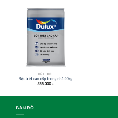
BỘT TRÉT
Bột trét cao cấp trong nhà 40kg
355.000
₫
BẢN ĐỒ