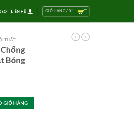
GIỎ HÀNG /
0
₫
DEO
LIÊN HỆ
ỘI THẤT
n Chống
ặt Bóng
 – Bề Mặt Bóng 5lít số lượng
O GIỎ HÀNG