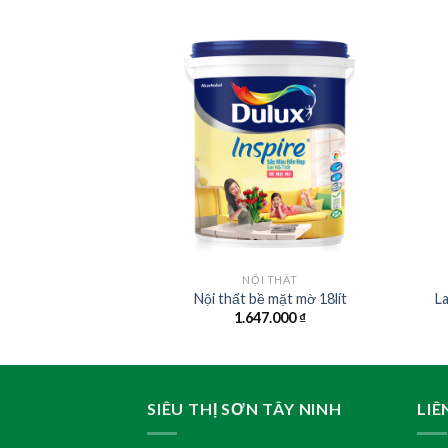
G THẤM
NỘI THẤT
cấp ngoài trời 6kg
Nội thất bề mặt mờ 18lít
La
.000
₫
1.647.000
₫
SIÊU THỊ SƠN TÂY NINH
LIÊ