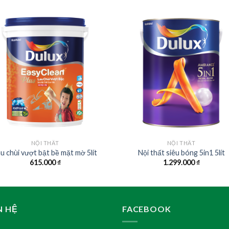
NỘI THẤT
NỘI THẤT
u chùi vượt bật bề mặt mờ 5lít
Nội thất siêu bóng 5in1 5lít
615.000
₫
1.299.000
₫
N HỆ
FACEBOOK