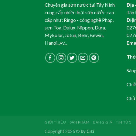
Chuyên gia sơn nước tại Tây Ninh
Địa 
cung cấp nhiều loại sơn nước cao
Tân 
cấp như: Ringo - công nghệ Pháp,
Điện
sơn Toa, Dulux, Nippon, Dura,
0276
Mykolor, Jotun, Behr, Bewin,
027
Hanoi...vv...
Emai
Thời
Sáng
Chiề
Chủ 
GIỚI THIỆU
SẢN PHẨM
BẢNG GIÁ
TIN TỨC
Copyright 2026 ©
by Citi