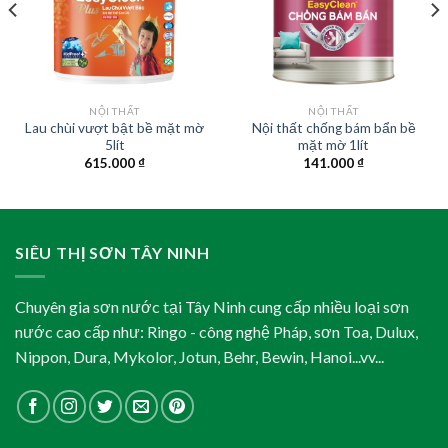
NỘI THẤT
NỘI THẤT
Lau chùi vượt bật bề mặt mờ
Nội thất chống bám bẩn bề
5lít
mặt mờ 1lít
615.000
₫
141.000
₫
SIÊU THỊ SƠN TÂY NINH
Chuyên gia sơn nước tại Tây Ninh cung cấp nhiều loại sơn
nước cao cấp như: Ringo - công nghệ Pháp, sơn Toa, Dulux,
Nippon, Dura, Mykolor, Jotun, Behr, Bewin, Hanoi...vv...