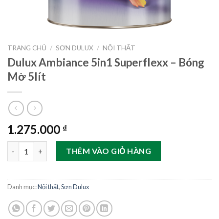
TRANG CHỦ
/
SƠN DULUX
/
NỘI THẤT
Dulux Ambiance 5in1 Superflexx – Bóng
Mờ 5lít
1.275.000
₫
Dulux Ambiance 5in1 Superflexx - Bóng Mờ 5lít số lượng
THÊM VÀO GIỎ HÀNG
Danh mục:
Nội thất
,
Sơn Dulux