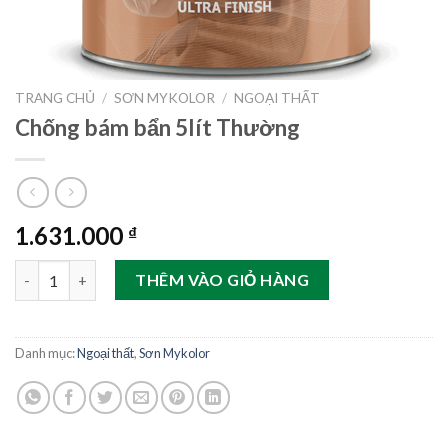
TRANG CHỦ
/
SƠN MYKOLOR
/
NGOẠI THẤT
Chống bám bẩn 5lít Thường
1.631.000
₫
Chống bám bẩn 5lít Thường số lượng
THÊM VÀO GIỎ HÀNG
Danh mục:
Ngoại thất
,
Sơn Mykolor