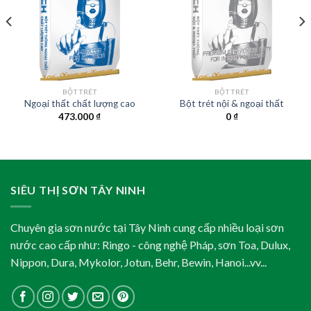
BỘT TRÉT
BỘT TRÉT
Ngoại thất chất lượng cao
Bột trét nội & ngoại thất
473.000
₫
0
₫
SIÊU THỊ SƠN TÂY NINH
Chuyên gia sơn nước tại Tây Ninh cung cấp nhiều loại sơn
nước cao cấp như: Ringo - công nghệ Pháp, sơn Toa, Dulux,
Nippon, Dura, Mykolor, Jotun, Behr, Bewin, Hanoi...vv...