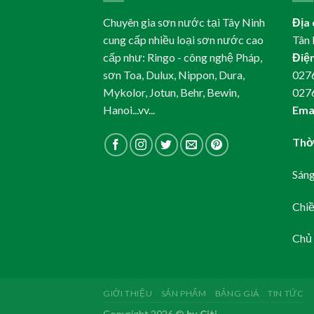
Chuyên gia sơn nước tại Tây Ninh
Địa 
cung cấp nhiều loại sơn nước cao
Tân 
cấp như: Ringo - công nghệ Pháp,
Điện
sơn Toa, Dulux, Nippon, Dura,
0276
Mykolor, Jotun, Behr, Bewin,
027
Hanoi...vv...
Emai
Thời
Sáng
Chiề
Chủ 
GIỚI THIỆU
SẢN PHẨM
BẢNG GIÁ
TIN TỨC