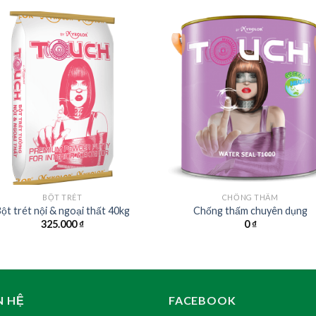
BỘT TRÉT
CHỐNG THẤM
ột trét nội & ngoại thất 40kg
Chống thấm chuyên dụng
325.000
₫
0
₫
N HỆ
FACEBOOK