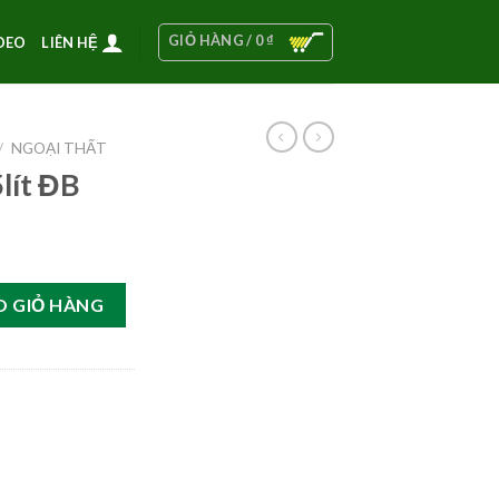
GIỎ HÀNG /
0
₫
DEO
LIÊN HỆ
/
NGOẠI THẤT
lít ĐB
g
O GIỎ HÀNG