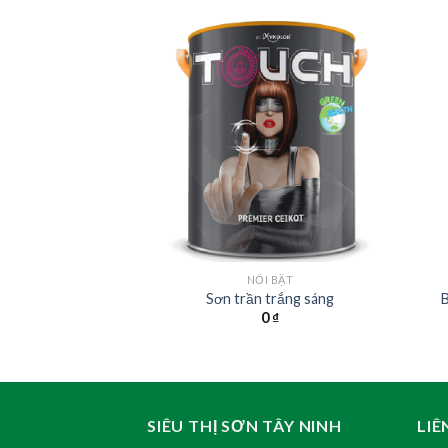
 TRÉT
NỔI BẬT
hất lượng cao
Sơn trần trắng sáng
B
.000
₫
0
₫
SIÊU THỊ SƠN TÂY NINH
LIÊ