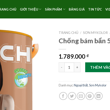
RANG CHỦ
GIỚI THIỆU
SẢN PHẨM
BẢNG GIÁ
TIN TỨC
VI
TRANG CHỦ
/
SƠN MYKOLOR
Chống bám bẩn 5
1.789.000
₫
Chống bám bẩn 5lít ĐB số lượn
THÊM VÀ
Danh mục:
Ngoại thất
,
Sơn Mykolor