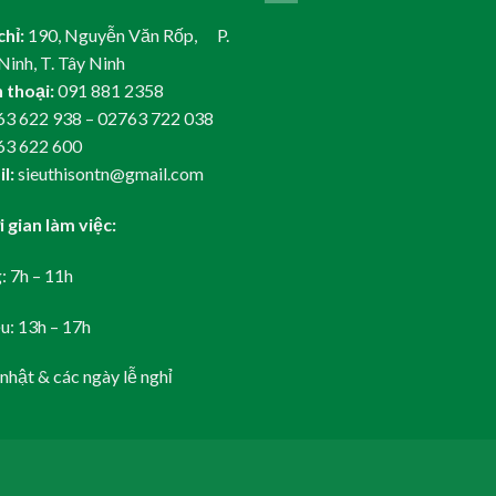
chỉ:
190, Nguyễn Văn Rốp, P.
Ninh, T. Tây Ninh
 thoại:
091 881 2358
3 622 938 – 02763 722 038
63 622 600
l:
sieuthisontn@gmail.com
 gian làm việc:
: 7h – 11h
u: 13h – 17h
nhật & các ngày lễ nghỉ