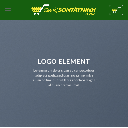
Skip
to
content
LOGO ELEMENT
Lorem ipsum dolor sit amet, consectetuer
adipiscing elit, sed diam nonummy nibh
euismod tincidunt ut laoreet dolore magna
aliquam erat volutpat.